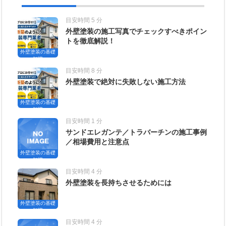
目安時間 5 分
外壁塗装の施工写真でチェックすべきポイン
トを徹底解説！
外壁塗装の基礎
知識
目安時間 8 分
外壁塗装で絶対に失敗しない施工方法
外壁塗装の基礎
知識
目安時間 1 分
サンドエレガンテ／トラバーチンの施工事例
／相場費用と注意点
外壁塗装の基礎
知識
目安時間 4 分
外壁塗装を長持ちさせるためには
外壁塗装の基礎
知識
目安時間 4 分