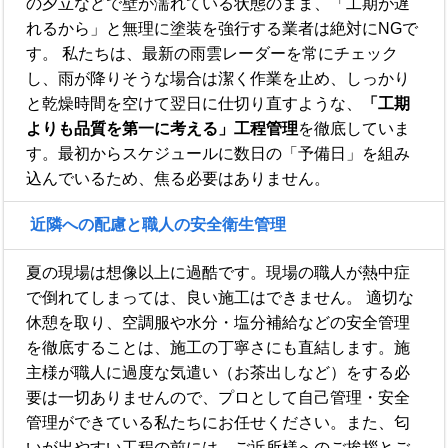
の夕立などで壁が濡れている状態のまま、「工期が遅
れるから」と無理に塗装を強行する業者は絶対にNGで
す。 私たちは、最新の雨雲レーダーを常にチェック
し、雨が降りそうな場合は潔く作業を止め、しっかり
と乾燥時間を空けて翌日に仕切り直すような、
「工期
よりも品質を第一に考える」工程管理
を徹底していま
す。最初からスケジュールに数日の「予備日」を組み
込んでいるため、焦る必要はありません。
近隣への配慮と職人の安全衛生管理
夏の現場は想像以上に過酷です。現場の職人が熱中症
で倒れてしまっては、良い施工はできません。 適切な
休憩を取り、空調服や水分・塩分補給などの安全管理
を徹底することは、施工の丁寧さにも直結します。施
主様が職人に過度な気遣い（お茶出しなど）をする必
要は一切ありませんので、プロとして自己管理・安全
管理ができている私たちにお任せください。また、匂
いが出やすい工程の前には、ご近所様へのご挨拶とご